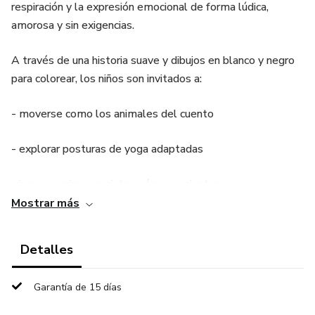
respiración y la expresión emocional de forma lúdica,
amorosa y sin exigencias.
A través de una historia suave y dibujos en blanco y negro
para colorear, los niños son invitados a:
- moverse como los animales del cuento
- explorar posturas de yoga adaptadas
- jugar, respirar y registrar cómo se sienten
Mostrar más
Este ebook no busca que los niños “hagan bien” las
posturas, sino que se conecten con su cuerpo, desarrollen
Detalles
conciencia emocional y disfruten del movimiento.
Garantía de 15 días
¿Qué incluye?