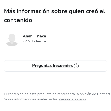
✔️ Cuento ilustrado con posturas de yoga
Más información sobre quien creó el
✔️ Dibujos en blanco y negro para colorear
contenido
✔️ Juego de sopa de letras
Anahi Triaca
✔️ Mandalas para pintar
2 Año Hotmarter
✔️ Ejercicios de respiración infantil (incluye respiración de la
abeja)
Preguntas frecuentes
✔️ Actividades para registrar “cómo me siento”
¿Para quién es este ebook?
El contenido de este producto no representa la opinión de Hotmart.
✔️ Niños y niñas de 4 a 7 años
Si ves informaciones inadecuadas,
denúncialas aquí
✔️ Familias que buscan alternativas al exceso de pantallas