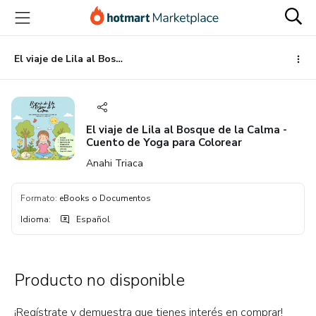
Ir
Ir
Ir
al
a
al
contenido
la
pie
principal
página
de
El viaje de Lila al Bosque de la Calma - Cuento de Yoga para Colorear
de
página
pago
El viaje de Lila al Bosque de la Calma -
Cuento de Yoga para Colorear
Anahi Triaca
Formato
:
eBooks o Documentos
Idioma
:
Español
Producto no disponible
¡Regístrate y demuestra que tienes interés en comprar!