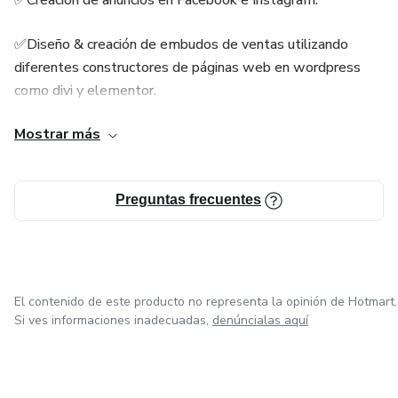
✅Diseño & creación de embudos de ventas utilizando
diferentes constructores de páginas web en wordpress
como divi y elementor.
Mostrar más
✅Uso y aprovechamiento de la Inteligencia Artificial para
maximizar los resultados en cada una de mis estategias.
Preguntas frecuentes
✅Compresión de mi buyer persona, publico objetivo y nicho
que me permiten generar guiones de copy altamente
persuasivos & con una alta tasas de conversión.
(nota) actualmente estoy incursionando en marketing de
El contenido de este producto no representa la opinión de Hotmart.
afiliados de infoproductos con hotmart, pues tengo una
Si ves informaciones inadecuadas,
denúncialas aquí
alta experiencia con modelos de negocios como lo son el
dropshipping e E-commerce