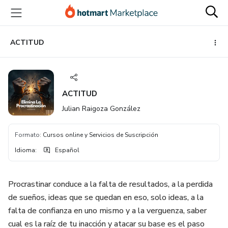
Ir
Ir
Ir
al
a
al
contenido
la
pie
principal
página
de
ACTITUD
de
página
pago
ACTITUD
Julian Raigoza González
Formato
:
Cursos online y Servicios de Suscripción
Idioma
:
Español
Procrastinar conduce a la falta de resultados, a la perdida
de sueños, ideas que se quedan en eso, solo ideas, a la
falta de confianza en uno mismo y a la verguenza, saber
cual es la raíz de tu inacción y atacar su base es el paso