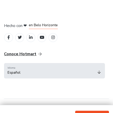
en Ciudad de México
en Bogotá
en Amsterdam
en Madrid
en Belo Horizonte
Hecho con
❤
Conoce Hotmart
Idioma
Español
FAQ
Términos
Privacidad
Cookies