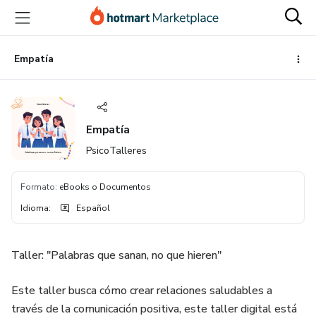
Ir
Ir
Ir
al
a
al
contenido
la
pie
principal
página
de
Empatía
de
página
pago
Empatía
PsicoTalleres
Formato
:
eBooks o Documentos
Idioma
:
Español
Taller: "Palabras que sanan, no que hieren"
Este taller busca cómo crear relaciones saludables a
través de la comunicación positiva, este taller digital está