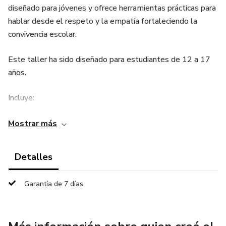
diseñado para jóvenes y ofrece herramientas prácticas para
hablar desde el respeto y la empatía fortaleciendo la
convivencia escolar.
Este taller ha sido diseñado para estudiantes de 12 a 17
años.
Incluye:
✔ Diapositivas editables en PowerPoint (para personalizar
Mostrar más
según tu grupo)
Detalles
✔ Guía del taller en PDF (paso a paso)
Garantía de 7 días
✔ 3 Fichas de actividad para el trabajo práctico
🔒 Este material cuenta con protección de acceso para uso
personal.