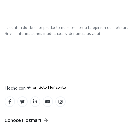
El contenido de este producto no representa la opinión de Hotmart.
Si ves informaciones inadecuadas,
denúncialas aquí
en Ciudad de México
en Bogotá
en Amsterdam
en Madrid
en Belo Horizonte
Hecho con
❤
Conoce Hotmart