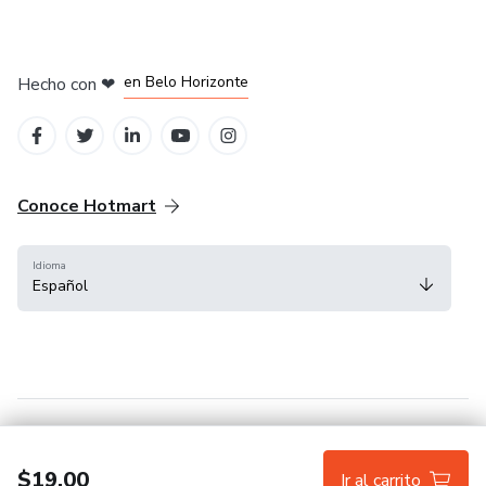
en Ciudad de México
en Bogotá
en Amsterdam
en Madrid
en Belo Horizonte
Hecho con
❤
Conoce Hotmart
Idioma
Español
FAQ
Términos
Privacidad
Cookies
$19.00
Ir al carrito