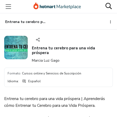
Ir
Ir
Ir
al
a
al
contenido
la
pie
principal
página
de
Entrena tu cerebro para una vida próspera
de
página
pago
Entrena tu cerebro para una vida
próspera
Marcia Luz Gago
Formato
:
Cursos online y Servicios de Suscripción
Idioma
:
Español
Entrena tu cerebro para una vida próspera | Aprenderás
cómo Entrenar tu Cerebro para una Vida Próspera.