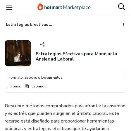
Ir
Ir
Ir
al
a
al
contenido
la
pie
principal
página
de
Estrategias Efectivas para Manejar la Ansiedad Laboral
de
página
pago
Estrategias Efectivas para Manejar la
Ansiedad Laboral
Formato
:
eBooks o Documentos
Idioma
:
Español
Descubre métodos comprobados para afrontar la ansiedad
y el estrés que pueden surgir en el ámbito laboral. Este
recurso está diseñado para proporcionar herramientas
prácticas y estrategias efectivas que te ayudarán a