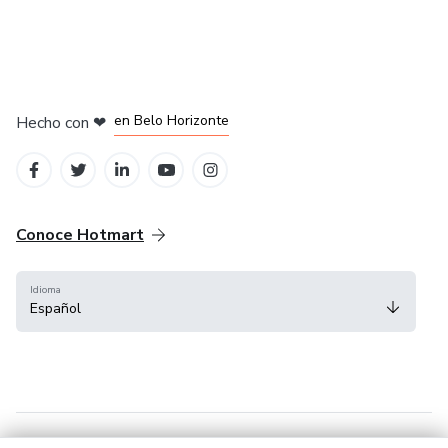
en Ciudad de México
en Bogotá
en Amsterdam
en Madrid
en Belo Horizonte
Hecho con
❤
Conoce Hotmart
Idioma
Español