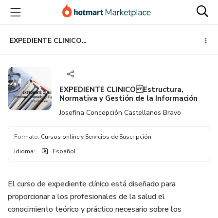
Ir
Ir
Ir
al
a
al
contenido
la
pie
principal
página
de
EXPEDIENTE CLINICO Estructura, Normativa y Gestión de la Información
de
página
pago
EXPEDIENTE CLINICO Estructura,
Normativa y Gestión de la Información
Josefina Concepción Castellanos Bravo
Formato
:
Cursos online y Servicios de Suscripción
Idioma
:
Español
El curso de expediente clínico está diseñado para
proporcionar a los profesionales de la salud el
conocimiento teórico y práctico necesario sobre los