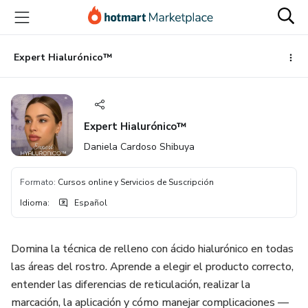
Ir
Ir
Ir
al
a
al
contenido
la
pie
principal
página
de
Expert Hialurónico™
de
página
pago
Expert Hialurónico™
Daniela Cardoso Shibuya
Formato
:
Cursos online y Servicios de Suscripción
Idioma
:
Español
Domina la técnica de relleno con ácido hialurónico en todas
las áreas del rostro. Aprende a elegir el producto correcto,
entender las diferencias de reticulación, realizar la
marcación, la aplicación y cómo manejar complicaciones —