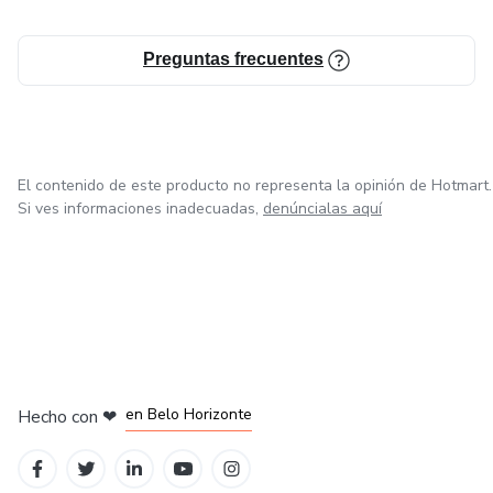
Preguntas frecuentes
El contenido de este producto no representa la opinión de Hotmart.
Si ves informaciones inadecuadas,
denúncialas aquí
en Ciudad de México
en Bogotá
en Amsterdam
en Madrid
en Belo Horizonte
Hecho con
❤