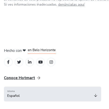
Si ves informaciones inadecuadas,
denúncialas aquí
en Ciudad de México
en Bogotá
en Amsterdam
en Madrid
en Belo Horizonte
Hecho con
❤
Conoce Hotmart
Idioma
Español