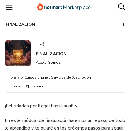
Ir
Ir
Ir
al
a
al
contenido
la
pie
principal
página
de
FINALIZACION
de
página
pago
FINALIZACION
Alexa Gómez
Formato
:
Cursos online y Servicios de Suscripción
Idioma
:
Español
¡Felicidades por llegar hasta aquí! 🎉
En este módulo de finalización haremos un repaso de todo
lo aprendido y te guiaré en los próximos pasos para seguir