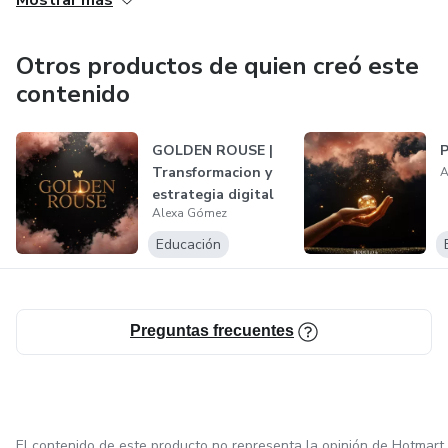
Mostrar más
Otros productos de quien creó este
contenido
GOLDEN ROUSE |
Transformacion y
A
estrategia digital
Alexa Gómez
Educación
Preguntas frecuentes
El contenido de este producto no representa la opinión de Hotmart.