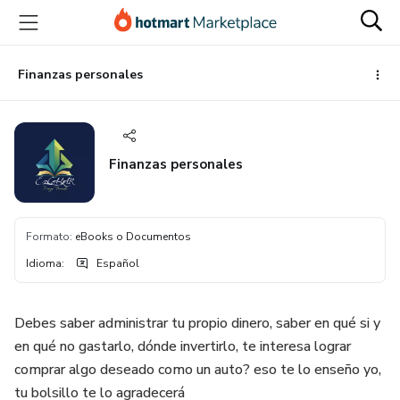
Ir
Ir
Ir
al
a
al
contenido
la
pie
principal
página
de
Finanzas personales
de
página
pago
Finanzas personales
Formato
:
eBooks o Documentos
Idioma
:
Español
Debes saber administrar tu propio dinero, saber en qué si y
en qué no gastarlo, dónde invertirlo, te interesa lograr
comprar algo deseado como un auto? eso te lo enseño yo,
tu bolsillo te lo agradecerá