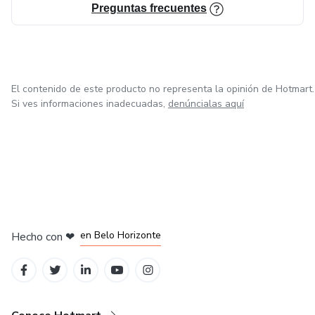
Preguntas frecuentes
El contenido de este producto no representa la opinión de Hotmart.
Si ves informaciones inadecuadas,
denúncialas aquí
en Ciudad de México
en Bogotá
en Amsterdam
en Madrid
en Belo Horizonte
Hecho con
❤