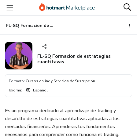
Ir
Ir
Ir
al
a
al
contenido
la
pie
principal
página
de
FL-SQ Formacion de estrategias cuantitavas
de
página
pago
FL-SQ Formacion de estrategias
cuantitavas
Formato
:
Cursos online y Servicios de Suscripción
Idioma
:
Español
Es un programa dedicado al aprendizaje de trading y
desarollo de estrategias cuantitativas aplicadas a los
mercados financieros. Aprenderas los fundamentos
necesarios para comprender como funciona el trading.