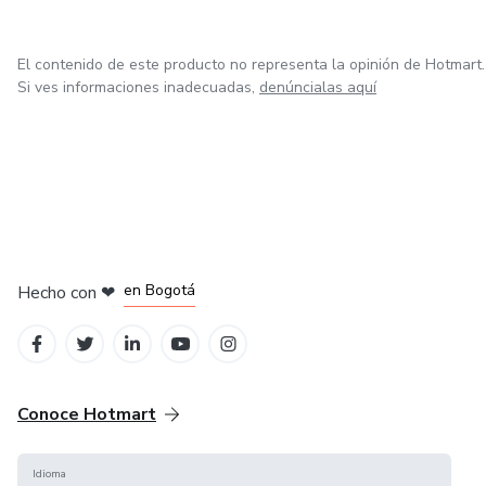
El contenido de este producto no representa la opinión de Hotmart.
Si ves informaciones inadecuadas,
denúncialas aquí
en Amsterdam
en Madrid
en Bogotá
Hecho con
❤
en Belo Horizonte
en Ciudad de México
Conoce Hotmart
Idioma