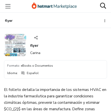
Ir
Ir
Ir
al
a
al
contenido
la
pie
principal
página
de
flyer
de
página
pago
flyer
Carina
Formato
:
eBooks o Documentos
Idioma
:
Español
El folleto detalla la importancia de los sistemas HVAC en
la industria farmacéutica para garantizar condiciones
climáticas óptimas, prevenir la contaminación y eliminar
$CO_{2}$ en las áreas de manufactura. Define zonas