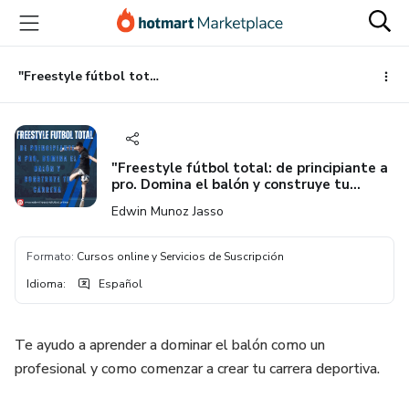
Ir
Ir
Ir
al
a
al
contenido
la
pie
principal
página
de
"Freestyle fútbol total: de principiante a pro. Domina el balón y construye tu carrera deportiva".
de
página
pago
"Freestyle fútbol total: de principiante a
pro. Domina el balón y construye tu
carrera deportiva".
Edwin Munoz Jasso
Formato
:
Cursos online y Servicios de Suscripción
Idioma
:
Español
Te ayudo a aprender a dominar el balón como un
profesional y como comenzar a crear tu carrera deportiva.