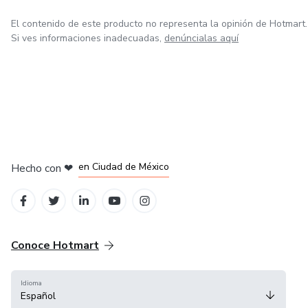
El contenido de este producto no representa la opinión de Hotmart.
Si ves informaciones inadecuadas,
denúncialas aquí
en Bogotá
en Amsterdam
en Madrid
en Ciudad de México
Hecho con
❤
en Belo Horizonte
Conoce Hotmart
Idioma
Español