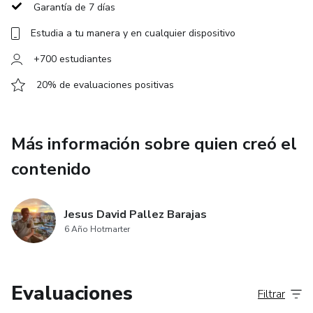
Garantía de 7 días
a romper el cero.
Estudia a tu manera y en cualquier dispositivo
Por solo $21, vas a tener acceso inmediato y para siempre.
+700 estudiantes
Porque tu historia empieza aquí.
20% de evaluaciones positivas
Y este… es tu Génesis.
Más información sobre quien creó el
contenido
Jesus David Pallez Barajas
6 Año Hotmarter
Evaluaciones
Filtrar