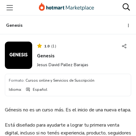
Ir
Ir
Ir
al
a
al
contenido
la
pie
principal
página
de
Genesis
de
página
pago
1.0
(
1
)
Genesis
Jesus David Pallez Barajas
Formato
:
Cursos online y Servicios de Suscripción
Idioma
:
Español
Génesis no es un curso más. Es el inicio de una nueva etapa.
Está diseñado para ayudarte a lograr tu primera venta
digital, incluso si no tenés experiencia, producto, seguidores