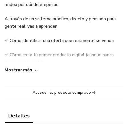
ni idea por dónde empezar.
A través de un sistema práctico, directo y pensado para
gente real, vas a aprender:
✅ Cómo identificar una oferta que realmente se venda
✅ Cómo crear tu primer producto digital (aunque nunca
hayas escrito nada)
Mostrar más
✅ Cómo atraer clientes con contenido sin mostrar tu cara
✅ Y cómo cerrar ventas desde tu celular, sin complicarte la
Acceder al producto comprado
vida
Este no es un curso lleno de teoría ni promesas vacías.
Detalles
Es un método probado que ya ayudó a cientos de personas