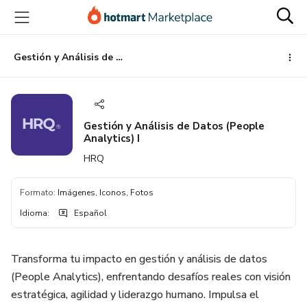
Ir
Ir
Ir
al
a
al
contenido
la
pie
principal
página
de
Gestión y Análisis de Datos (People Analytics) I
de
página
pago
Gestión y Análisis de Datos (People
Analytics) I
HRQ
Formato
:
Imágenes, Iconos, Fotos
Idioma
:
Español
Transforma tu impacto en gestión y análisis de datos
(People Analytics), enfrentando desafíos reales con visión
estratégica, agilidad y liderazgo humano. Impulsa el