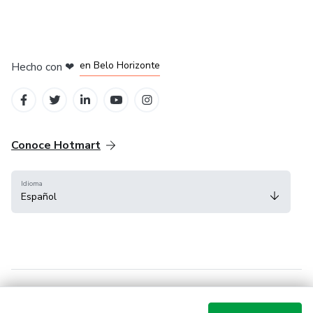
en Ciudad de México
en Bogotá
en Amsterdam
en Madrid
en Belo Horizonte
Hecho con
❤
Conoce Hotmart
Idioma
Español
FAQ
Términos
Privacidad
Cookies