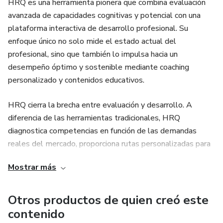
HRQ es una herramienta pionera que combina evaluación
avanzada de capacidades cognitivas y potencial con una
plataforma interactiva de desarrollo profesional. Su
enfoque único no solo mide el estado actual del
profesional, sino que también lo impulsa hacia un
desempeño óptimo y sostenible mediante coaching
personalizado y contenidos educativos.
HRQ cierra la brecha entre evaluación y desarrollo. A
diferencia de las herramientas tradicionales, HRQ
diagnostica competencias en función de las demandas
reales del mercado, proporciona rutas personalizadas para
el desarrollo continuo e integra tecnología interactiva con
Mostrar más
orientación humana, asegurando resultados prácticos y
medibles.
Otros productos de quien creó este
contenido