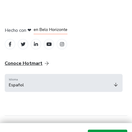
en Ciudad de México
en Bogotá
en Amsterdam
en Madrid
en Belo Horizonte
Hecho con
❤
Conoce Hotmart
Idioma
Español