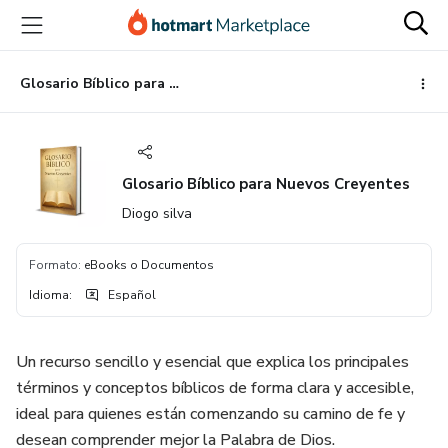
Ir
Ir
Ir
al
a
al
contenido
la
pie
principal
página
de
Glosario Bíblico para Nuevos Creyentes
de
página
pago
Glosario Bíblico para Nuevos Creyentes
Diogo silva
Formato
:
eBooks o Documentos
Idioma
:
Español
Un recurso sencillo y esencial que explica los principales
términos y conceptos bíblicos de forma clara y accesible,
ideal para quienes están comenzando su camino de fe y
desean comprender mejor la Palabra de Dios.