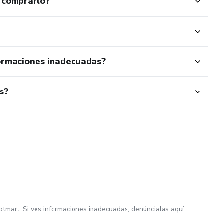
 comprarlo?
ormaciones inadecuadas?
s?
otmart. Si ves informaciones inadecuadas,
denúncialas aquí