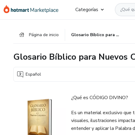
Ir
Ir
Ir
Categorías
al
a
al
contenido
la
pie
principal
página
de
Página de inicio
Glosario Bíblico para Nuevos Creyentes
de
página
pago
Glosario Bíblico para Nuevos 
Español
¿Qué es CÓDIGO DIVINO?
Es un material exclusivo que t
visuales, ilustraciones impact
entender y aplicar la Palabra