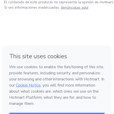
El contenido de este producto no representa la opinión de Hotmart.
Si ves informaciones inadecuadas,
denúncialas aquí
en Ciudad de México
en Bogotá
en Amsterdam
en Madrid
en Belo Horizonte
Hecho con
❤
Conoce Hotmart
Idioma
Español