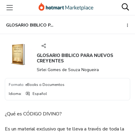
Ir
Ir
Ir
al
a
al
contenido
la
pie
principal
página
de
GLOSARIO BIBLICO PARA NUEVOS CREYENTES
de
página
pago
GLOSARIO BIBLICO PARA NUEVOS
CREYENTES
Sirlei Gomes de Souza Nogueira
Formato
:
eBooks o Documentos
Idioma
:
Español
¿Qué es CÓDIGO DIVINO?
Es un material exclusivo que te lleva a través de toda la