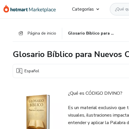
Ir
Ir
Ir
Categorías
al
a
al
contenido
la
pie
principal
página
de
Página de inicio
Glosario Bíblico para Nuevos Creyentes
de
página
pago
Glosario Bíblico para Nuevos 
Español
¿Qué es CÓDIGO DIVINO?
Es un material exclusivo que t
visuales, ilustraciones impact
entender y aplicar la Palabra