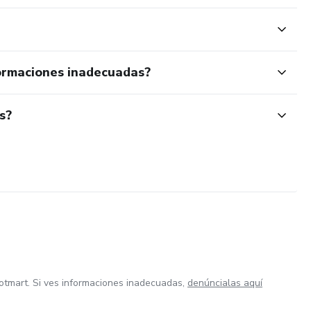
ormaciones inadecuadas?
s?
otmart. Si ves informaciones inadecuadas,
denúncialas aquí