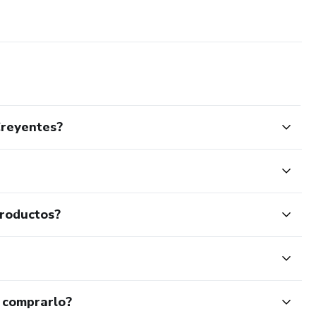
Creyentes?
productos?
 comprarlo?