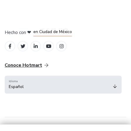
en Bogotá
en Amsterdam
en Madrid
en Ciudad de México
Hecho con
❤
en Belo Horizonte
Conoce Hotmart
Idioma
Español