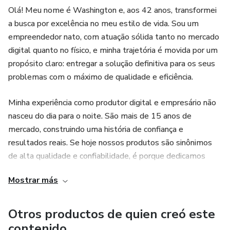
Olá! Meu nome é Washington e, aos 42 anos, transformei
a busca por excelência no meu estilo de vida. Sou um
empreendedor nato, com atuação sólida tanto no mercado
digital quanto no físico, e minha trajetória é movida por um
propósito claro: entregar a solução definitiva para os seus
problemas com o máximo de qualidade e eficiência.
Minha experiência como produtor digital e empresário não
nasceu do dia para o noite. São mais de 15 anos de
mercado, construindo uma história de confiança e
resultados reais. Se hoje nossos produtos são sinônimos
de alta qualidade e confiabilidade, é porque dedicamos
cada dia dessa última década e meia para entender e
Mostrar más
superar as expectativas de quem acredita no nosso
trabalho.
Otros productos de quien creó este
No mundo físico, atuo diretamente com a venda de
contenido