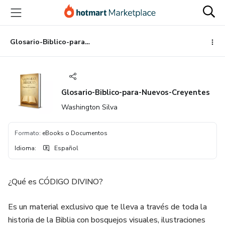
Ir
Ir
Ir
al
a
al
contenido
la
pie
principal
página
de
Glosario-Biblico-para-Nuevos-Creyentes
de
página
pago
Glosario-Biblico-para-Nuevos-Creyentes
Washington Silva
Formato
:
eBooks o Documentos
Idioma
:
Español
¿Qué es CÓDIGO DIVINO?
Es un material exclusivo que te lleva a través de toda la
historia de la Biblia con bosquejos visuales, ilustraciones