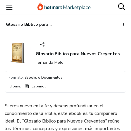
Ir
Ir
Ir
al
a
al
contenido
la
pie
principal
página
de
Glosario Biblico para Nuevos Creyentes
de
página
pago
Glosario Biblico para Nuevos Creyentes
Fernanda Melo
Formato
:
eBooks o Documentos
Idioma
:
Español
Si eres nuevo en la fe y deseas profundizar en el
conocimiento de la Biblia, este ebook es tu compañero
ideal. El “Glosario Bíblico para Nuevos Creyentes” reúne
los términos, conceptos y expresiones más importantes