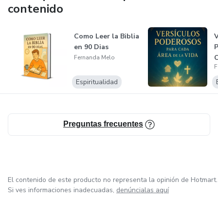
contenido
Como Leer la Biblia
V
en 90 Dias
P
C
Fernanda Melo
F
V
Espiritualidad
Preguntas frecuentes
El contenido de este producto no representa la opinión de Hotmart.
Si ves informaciones inadecuadas,
denúncialas aquí