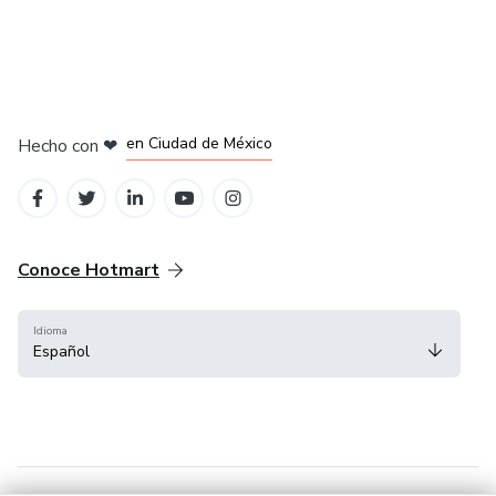
en Bogotá
en Amsterdam
en Madrid
en Ciudad de México
Hecho con
❤
en Belo Horizonte
Conoce Hotmart
Idioma
Español