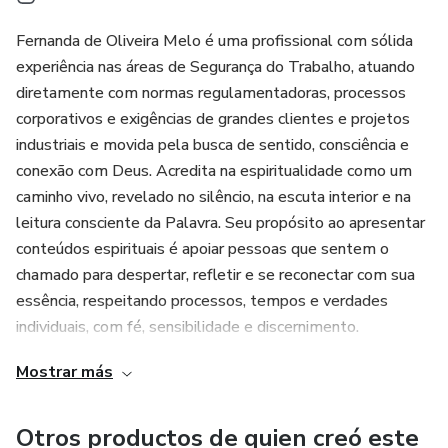
Fernanda de Oliveira Melo é uma profissional com sólida
experiência nas áreas de Segurança do Trabalho, atuando
diretamente com normas regulamentadoras, processos
corporativos e exigências de grandes clientes e projetos
industriais e movida pela busca de sentido, consciência e
conexão com Deus. Acredita na espiritualidade como um
caminho vivo, revelado no silêncio, na escuta interior e na
leitura consciente da Palavra. Seu propósito ao apresentar
conteúdos espirituais é apoiar pessoas que sentem o
chamado para despertar, refletir e se reconectar com sua
essência, respeitando processos, tempos e verdades
individuais, com fé, sensibilidade e discernimento.
Mostrar más
Com amor.
Otros productos de quien creó este