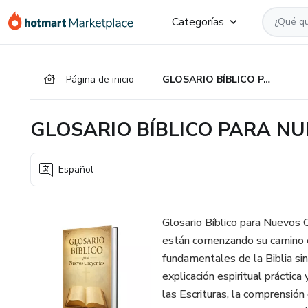
Ir
Ir
Ir
Categorías
al
a
al
contenido
la
pie
principal
página
de
Página de inicio
GLOSARIO BÍBLICO PARA NUEVOS CREYENTES
de
página
pago
GLOSARIO BÍBLICO PARA N
Español
Glosario Bíblico para Nuevos C
están comenzando su camino e
fundamentales de la Biblia sin 
explicación espiritual práctica 
las Escrituras, la comprensión 