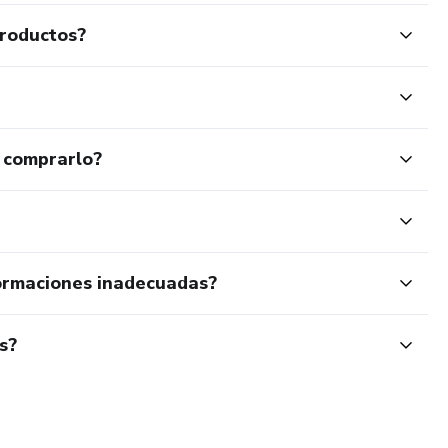
productos?
 comprarlo?
ormaciones inadecuadas?
s?