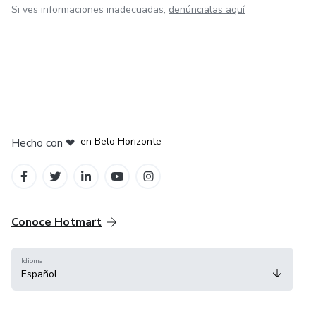
Si ves informaciones inadecuadas,
denúncialas aquí
en Ciudad de México
en Bogotá
en Amsterdam
en Madrid
en Belo Horizonte
Hecho con
❤
Conoce Hotmart
Idioma
Español