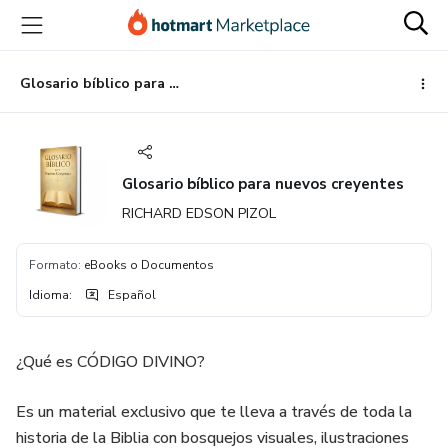
Ir
Ir
Ir
al
a
al
contenido
la
pie
principal
página
de
Glosario bíblico para nuevos creyentes
de
página
pago
Glosario bíblico para nuevos creyentes
RICHARD EDSON PIZOL
Formato
:
eBooks o Documentos
Idioma
:
Español
¿Qué es CÓDIGO DIVINO?
Es un material exclusivo que te lleva a través de toda la
historia de la Biblia con bosquejos visuales, ilustraciones