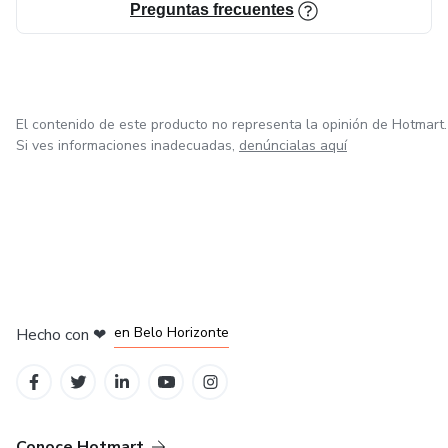
Preguntas frecuentes
El contenido de este producto no representa la opinión de Hotmart.
Si ves informaciones inadecuadas,
denúncialas aquí
en Ciudad de México
en Bogotá
en Amsterdam
en Madrid
en Belo Horizonte
Hecho con
❤
Conoce Hotmart