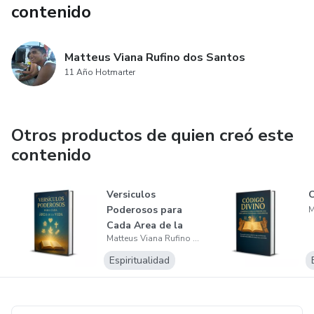
contenido
Matteus Viana Rufino dos Santos
11 Año Hotmarter
Otros productos de quien creó este
contenido
Versiculos
C
Poderosos para
Cada Area de la
Matteus Viana Rufino dos Santos
Vida
Espiritualidad