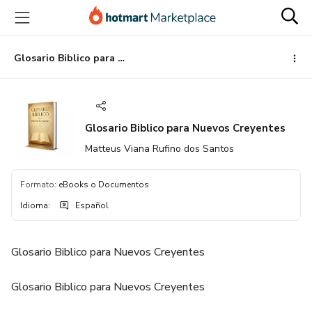
Ir
Ir
Ir
al
a
al
contenido
la
pie
principal
página
de
Glosario Biblico para Nuevos Creyentes
de
página
pago
Glosario Biblico para Nuevos Creyentes
Matteus Viana Rufino dos Santos
Formato
:
eBooks o Documentos
Idioma
:
Español
Glosario Biblico para Nuevos Creyentes
Glosario Biblico para Nuevos Creyentes