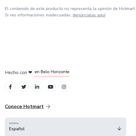
El contenido de este producto no representa la opinión de Hotmart.
Si ves informaciones inadecuadas,
denúncialas aquí
en Ciudad de México
en Bogotá
en Amsterdam
en Madrid
en Belo Horizonte
Hecho con
❤
Conoce Hotmart
Idioma
Español