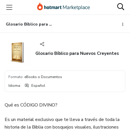
Ir
Ir
Ir
al
a
al
contenido
la
pie
principal
página
de
Glosario Bíblico para Nuevos Creyentes
de
página
pago
Glosario Bíblico para Nuevos Creyentes
Formato
:
eBooks o Documentos
Idioma
:
Español
Qué es CÓDIGO DIVINO?
Es un material exclusivo que te lleva a través de toda la
historia de la Biblia con bosquejos visuales, ilustraciones