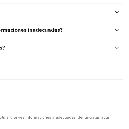
ormaciones inadecuadas?
s?
otmart. Si ves informaciones inadecuadas,
denúncialas aquí