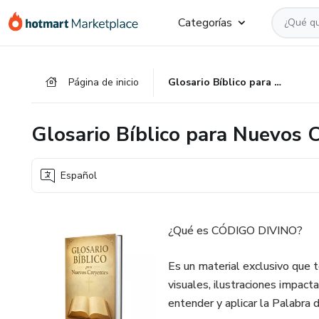
Ir
Ir
Ir
Categorías
al
a
al
contenido
la
pie
principal
página
de
Página de inicio
Glosario Bíblico para Nuevos Creyentes
de
página
pago
Glosario Bíblico para Nuevos 
Español
¿Qué es CÓDIGO DIVINO?
Es un material exclusivo que t
visuales, ilustraciones impact
entender y aplicar la Palabra