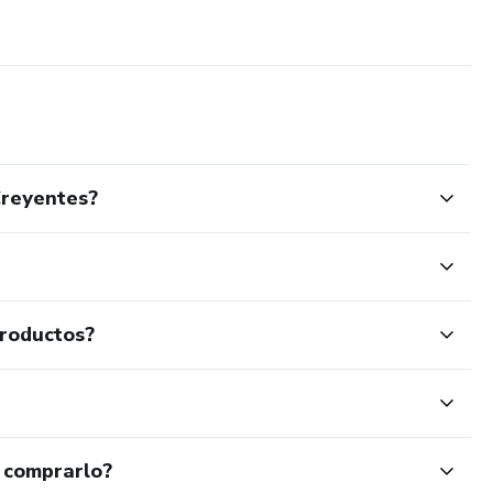
Creyentes?
productos?
 comprarlo?