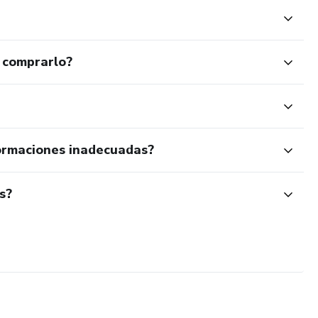
 comprarlo?
ormaciones inadecuadas?
s?