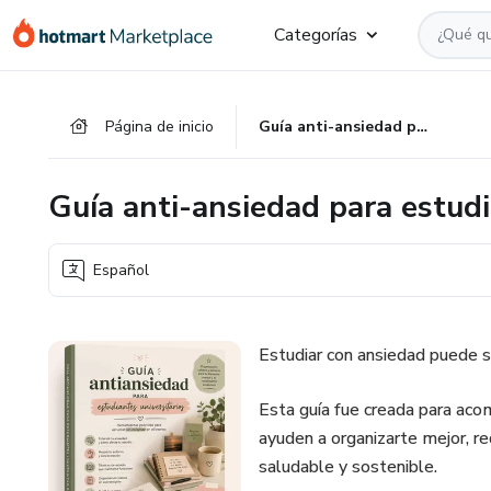
Ir
Ir
Ir
Categorías
al
a
al
contenido
la
pie
principal
página
de
Página de inicio
Guía anti-ansiedad para estudiantes universitarios
de
página
pago
Guía anti-ansiedad para estudi
Español
Estudiar con ansiedad puede se
Esta guía fue creada para aco
ayuden a organizarte mejor, r
saludable y sostenible.