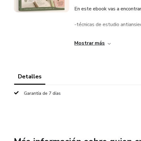
En este ebook vas a encontrar
-técnicas de estudio antiansi
-organización realista
Mostrar más
-manejo del estrés antes de
-hábitos para cuidar tu bienes
Detalles
-planners, recursos y ejercicio
Garantía de 7 días
Porque no necesitás convertir