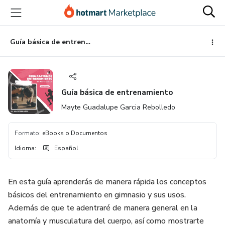
Ir
Ir
Ir
al
a
al
contenido
la
pie
principal
página
de
Guía básica de entrenamiento
de
página
pago
Guía básica de entrenamiento
Mayte Guadalupe Garcia Rebolledo
Formato
:
eBooks o Documentos
Idioma
:
Español
En esta guía aprenderás de manera rápida los conceptos
básicos del entrenamiento en gimnasio y sus usos.
Además de que te adentraré de manera general en la
anatomía y musculatura del cuerpo, así como mostrarte