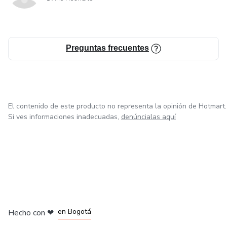
Preguntas frecuentes
El contenido de este producto no representa la opinión de Hotmart.
Si ves informaciones inadecuadas,
denúncialas aquí
en Amsterdam
en Madrid
en Bogotá
Hecho con
❤
en Belo Horizonte
en Ciudad de México