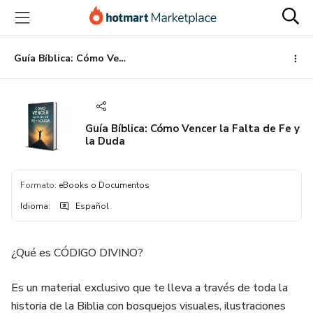
Ir
Ir
Ir
al
a
al
contenido
la
pie
principal
página
de
Guía Bíblica: Cómo Vencer la Falta de Fe y la Duda
de
página
pago
Guía Bíblica: Cómo Vencer la Falta de Fe y
la Duda
Formato
:
eBooks o Documentos
Idioma
:
Español
¿Qué es CÓDIGO DIVINO?
Es un material exclusivo que te lleva a través de toda la
historia de la Biblia con bosquejos visuales, ilustraciones