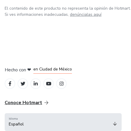
El contenido de este producto no representa la opinión de Hotmart.
Si ves informaciones inadecuadas,
denúncialas aquí
en Bogotá
en Amsterdam
en Madrid
en Ciudad de México
Hecho con
❤
en Belo Horizonte
Conoce Hotmart
Idioma
Español