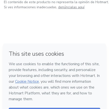
El contenido de este producto no representa la opinión de Hotmart.
Si ves informaciones inadecuadas,
denúncialas aquí
en Ciudad de México
en Bogotá
en Amsterdam
en Madrid
en Belo Horizonte
Hecho con
❤
Conoce Hotmart
Idioma
Español