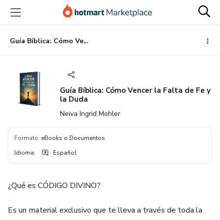
Ir
Ir
Ir
al
a
al
contenido
la
pie
principal
página
de
Guía Bíblica: Cómo Vencer la Falta de Fe y la Duda
de
página
pago
Guía Bíblica: Cómo Vencer la Falta de Fe y
la Duda
Neiva Ingrid Mohler
Formato
:
eBooks o Documentos
Idioma
:
Español
¿Qué es CÓDIGO DIVINO?
Es un material exclusivo que te lleva a través de toda la