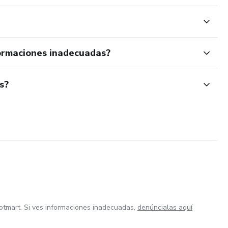
ormaciones inadecuadas?
s?
otmart. Si ves informaciones inadecuadas,
denúncialas aquí