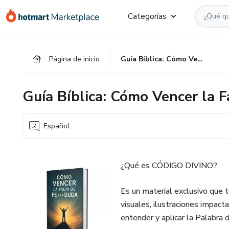
Ir
Ir
Ir
Categorías
al
a
al
contenido
la
pie
principal
página
de
Página de inicio
Guía Bíblica: Cómo Vencer la Falta de Fe y la Duda
de
página
pago
Guía Bíblica: Cómo Vencer la F
Español
¿Qué es CÓDIGO DIVINO?
Es un material exclusivo que t
visuales, ilustraciones impact
entender y aplicar la Palabra