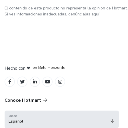
El contenido de este producto no representa la opinión de Hotmart.
Si ves informaciones inadecuadas,
denúncialas aquí
en Ciudad de México
en Bogotá
en Amsterdam
en Madrid
en Belo Horizonte
Hecho con
❤
Conoce Hotmart
Idioma
Español