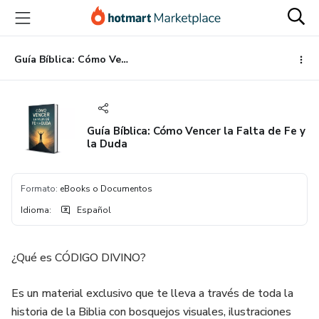
Ir
Ir
Ir
al
a
al
contenido
la
pie
principal
página
de
Guía Bíblica: Cómo Vencer la Falta de Fe y la Duda
de
página
pago
Guía Bíblica: Cómo Vencer la Falta de Fe y
la Duda
Formato
:
eBooks o Documentos
Idioma
:
Español
¿Qué es CÓDIGO DIVINO?
Es un material exclusivo que te lleva a través de toda la
historia de la Biblia con bosquejos visuales, ilustraciones