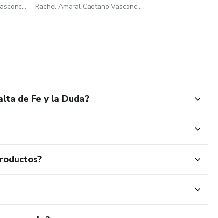
Rachel Amaral Caetano Vasconcelos
Rachel Amaral Caetano Vasconcelos
alta de Fe y la Duda?
productos?