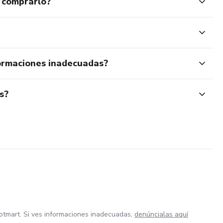
 comprarlo?
ormaciones inadecuadas?
s?
otmart. Si ves informaciones inadecuadas,
denúncialas aquí