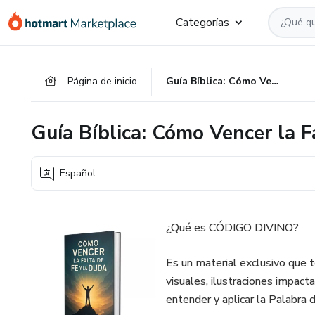
Ir
Ir
Ir
Categorías
al
a
al
contenido
la
pie
principal
página
de
Página de inicio
Guía Bíblica: Cómo Vencer la Falta de Fe y la Duda
de
página
pago
Guía Bíblica: Cómo Vencer la F
Español
¿Qué es CÓDIGO DIVINO?
Es un material exclusivo que t
visuales, ilustraciones impact
entender y aplicar la Palabra