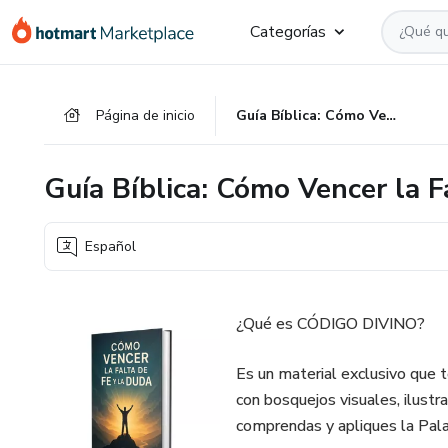
Ir
Ir
Ir
Categorías
al
a
al
contenido
la
pie
principal
página
de
Página de inicio
Guía Bíblica: Cómo Vencer la Falta de Fe y la Duda
de
página
pago
Guía Bíblica: Cómo Vencer la F
Español
¿Qué es CÓDIGO DIVINO?
Es un material exclusivo que te
con bosquejos visuales, ilustr
comprendas y apliques la Pal