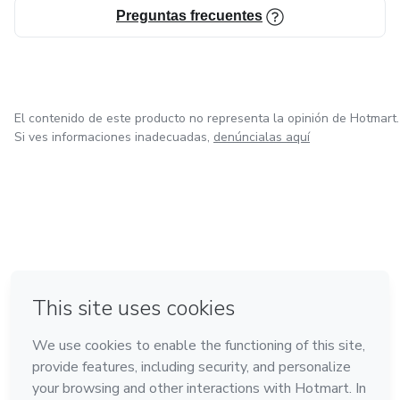
Preguntas frecuentes
El contenido de este producto no representa la opinión de Hotmart.
Si ves informaciones inadecuadas,
denúncialas aquí
en Ciudad de México
en Bogotá
en Amsterdam
en Madrid
en Belo Horizonte
Hecho con
❤