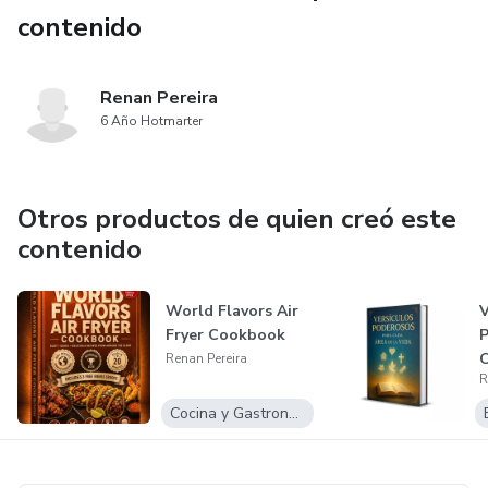
contenido
Renan Pereira
6 Año Hotmarter
Otros productos de quien creó este
contenido
World Flavors Air
V
Fryer Cookbook
P
C
Renan Pereira
R
V
Cocina y Gastronomía