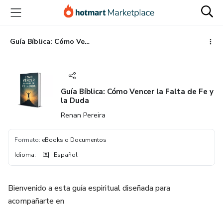
Ir
Ir
Ir
al
a
al
contenido
la
pie
principal
página
de
Guía Bíblica: Cómo Vencer la Falta de Fe y la Duda
de
página
pago
Guía Bíblica: Cómo Vencer la Falta de Fe y
la Duda
Renan Pereira
Formato
:
eBooks o Documentos
Idioma
:
Español
Bienvenido a esta guía espiritual diseñada para
acompañarte en