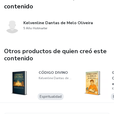
contenido
Kelvenline Dantas de Melo Oliveira
5 Año Hotmarter
Otros productos de quien creó este
contenido
CÓDIGO DIVINO
G
C
Kelvenline Dantas de Melo Oliveira
e
Espiritualidad