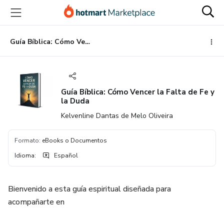
Ir
Ir
Ir
al
a
al
contenido
la
pie
principal
página
de
Guía Bíblica: Cómo Vencer la Falta de Fe y la Duda
de
página
pago
Guía Bíblica: Cómo Vencer la Falta de Fe y
la Duda
Kelvenline Dantas de Melo Oliveira
Formato
:
eBooks o Documentos
Idioma
:
Español
Bienvenido a esta guía espiritual diseñada para
acompañarte en