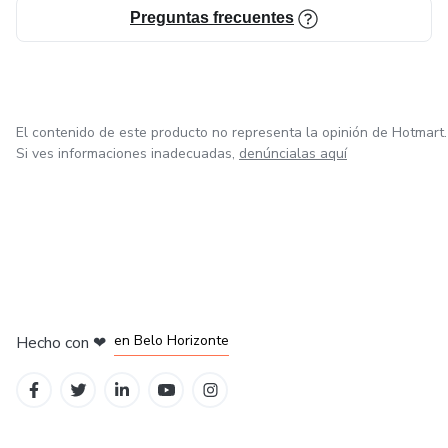
Preguntas frecuentes
El contenido de este producto no representa la opinión de Hotmart.
Si ves informaciones inadecuadas,
denúncialas aquí
en Ciudad de México
en Bogotá
en Amsterdam
en Madrid
en Belo Horizonte
Hecho con
❤