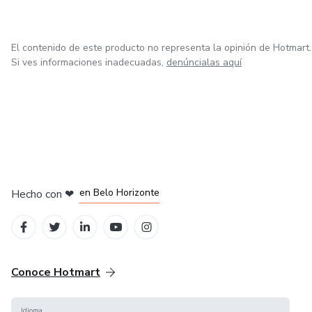
El contenido de este producto no representa la opinión de Hotmart.
Si ves informaciones inadecuadas,
denúncialas aquí
en Ciudad de México
en Bogotá
en Amsterdam
en Madrid
en Belo Horizonte
Hecho con
❤
Conoce Hotmart
Idioma