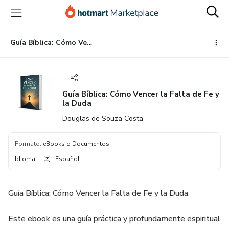
Ir
Ir
Ir
al
a
al
contenido
la
pie
principal
página
de
Guía Bíblica: Cómo Vencer la Falta de Fe y la Duda
de
página
pago
Guía Bíblica: Cómo Vencer la Falta de Fe y
la Duda
Douglas de Souza Costa
Formato
:
eBooks o Documentos
Idioma
:
Español
Guía Bíblica: Cómo Vencer la Falta de Fe y la Duda
Este ebook es una guía práctica y profundamente espiritual