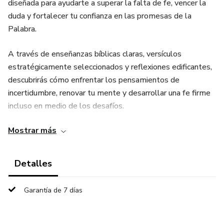
diseñada para ayudarte a superar la falta de fe, vencer la
duda y fortalecer tu confianza en las promesas de la
Palabra.
A través de enseñanzas bíblicas claras, versículos
estratégicamente seleccionados y reflexiones edificantes,
descubrirás cómo enfrentar los pensamientos de
incertidumbre, renovar tu mente y desarrollar una fe firme
incluso en medio de los desafíos.
Mostrar más
El contenido está organizado de forma progresiva,
permitiéndote identificar las raíces de la duda y aplicar
principios espirituales que te llevarán a una vida más
Detalles
segura, confiada y alineada con la voluntad de Dios.
Garantía de 7 días
No es solo teoría, es una herramienta transformadora para
quienes desean dejar atrás la inseguridad espiritual y vivir
una fe activa, constante y auténtica cada día.