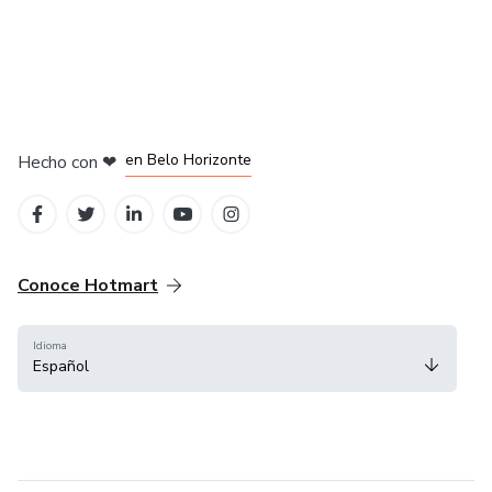
en Ciudad de México
en Bogotá
en Amsterdam
en Madrid
en Belo Horizonte
Hecho con
❤
Conoce Hotmart
Idioma
Español