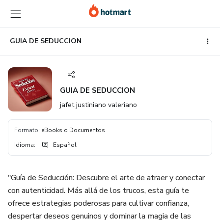
Ir
Ir
Ir
al
a
al
contenido
la
pie
principal
página
de
GUIA DE SEDUCCION
de
página
pago
GUIA DE SEDUCCION
jafet justiniano valeriano
Formato
:
eBooks o Documentos
Idioma
:
Español
"Guía de Seducción: Descubre el arte de atraer y conectar
con autenticidad. Más allá de los trucos, esta guía te
ofrece estrategias poderosas para cultivar confianza,
despertar deseos genuinos y dominar la magia de las