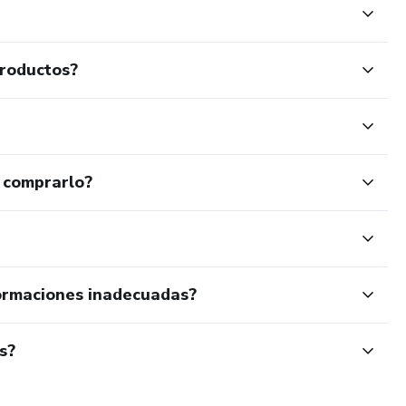
productos?
 comprarlo?
ormaciones inadecuadas?
s?