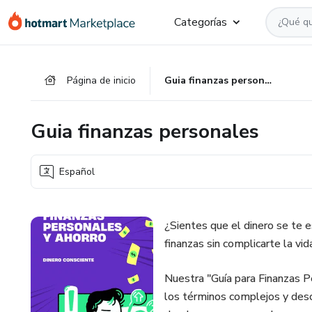
Ir
Ir
Ir
Categorías
al
a
al
contenido
la
pie
principal
página
de
Página de inicio
Guia finanzas personales
de
página
pago
Guia finanzas personales
Español
¿Sientes que el dinero se te 
finanzas sin complicarte la vid
Nuestra "Guía para Finanzas P
los términos complejos y descu