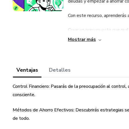
deudas y empezar a ahorrar co
Con este recurso, aprenderás a
Crear un presupuesto que real
Mostrar más
Tomar el control de tus gastos 
Dar los primeros pasos hacia l
Ventajas
Detalles
¡Es hora de que tu dinero traba
Control Financiero: Pasarás de la preocupación al control
consciente.
Métodos de Ahorro Efectivos: Descubrirás estrategias senci
de todo.