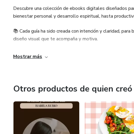
Descubre una colección de ebooks digitales diseñados par
bienestar personal y desarrollo espiritual, hasta productiv
📚 Cada guía ha sido creada con intención y claridad, para 
diseño visual que te acompaña y motiva.
No importa en qué etapa estés, aquí encontrarás un ebook
Mostrar más
✨ Porque cada lectura tiene un propósito, y cada propósit
Otros productos de quien creó