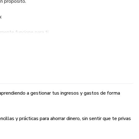
n propósito.
:
mente funcione para ti.
y decir adiós al estrés financiero.
a libertad financiera que mereces.
je para ti!
, aprendiendo a gestionar tus ingresos y gastos de forma
llas y prácticas para ahorrar dinero, sin sentir que te privas