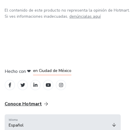
El contenido de este producto no representa la opinión de Hotmart.
Si ves informaciones inadecuadas,
denúncialas aquí
en Bogotá
en Amsterdam
en Madrid
en Ciudad de México
Hecho con
❤
en Belo Horizonte
Conoce Hotmart
Idioma
Español