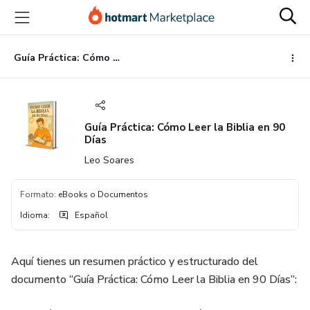
Ir
Ir
Ir
al
a
al
contenido
la
pie
principal
página
de
Guía Práctica: Cómo Leer la Biblia en 90 Días
de
página
pago
Guía Práctica: Cómo Leer la Biblia en 90
Días
Leo Soares
Formato
:
eBooks o Documentos
Idioma
:
Español
Aquí tienes un resumen práctico y estructurado del
documento “Guía Práctica: Cómo Leer la Biblia en 90 Días”: