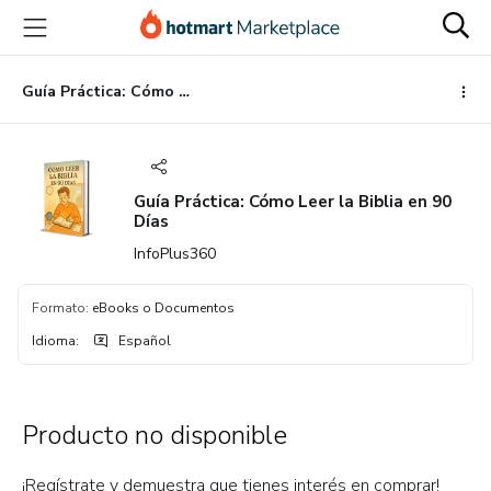
Ir
Ir
Ir
al
a
al
contenido
la
pie
principal
página
de
Guía Práctica: Cómo Leer la Biblia en 90 Días
de
página
pago
Guía Práctica: Cómo Leer la Biblia en 90
Días
InfoPlus360
Formato
:
eBooks o Documentos
Idioma
:
Español
Producto no disponible
¡Regístrate y demuestra que tienes interés en comprar!