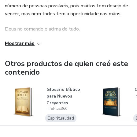
número de pessoas possíveis, pois muitos tem desejo de
vencer, mas nem todos tem a oportunidade nas mãos.
Deus no comando e acima de tudo.
Mostrar más
Otros productos de quien creó este
contenido
Glosario Bíblico
para Nuevos
I
Creyentes
InfoPlus360
Espiritualidad