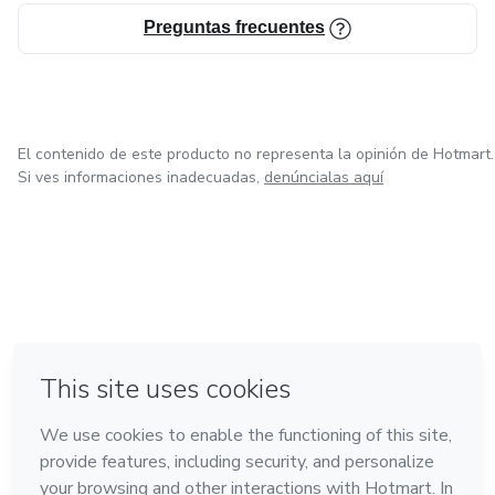
Preguntas frecuentes
El contenido de este producto no representa la opinión de Hotmart.
Si ves informaciones inadecuadas,
denúncialas aquí
en Ciudad de México
en Bogotá
en Amsterdam
en Madrid
en Belo Horizonte
Hecho con
❤