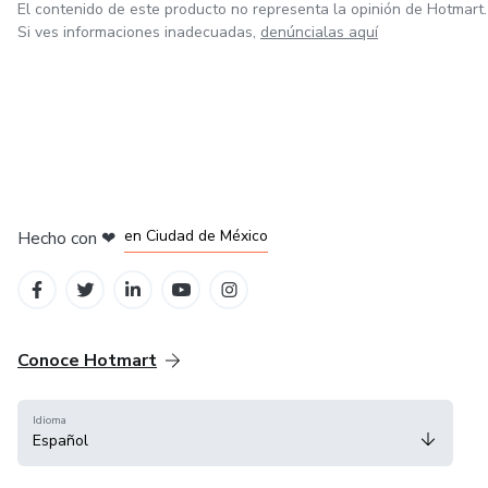
El contenido de este producto no representa la opinión de Hotmart.
Si ves informaciones inadecuadas,
denúncialas aquí
en Bogotá
en Amsterdam
en Madrid
en Ciudad de México
Hecho con
❤
en Belo Horizonte
Conoce Hotmart
Idioma
Español