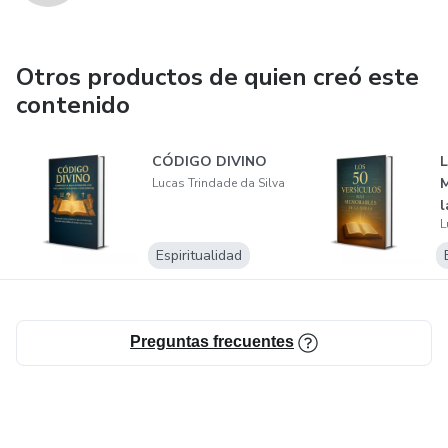
Otros productos de quien creó este
contenido
CÓDIGO DIVINO
L
M
Lucas Trindade da Silva
l
L
Espiritualidad
Preguntas frecuentes