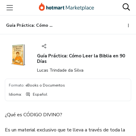
Ir
Ir
Ir
al
a
al
contenido
la
pie
principal
página
de
Guía Práctica: Cómo Leer la Biblia en 90 Días
de
página
pago
Guía Práctica: Cómo Leer la Biblia en 90
Días
Lucas Trindade da Silva
Formato
:
eBooks o Documentos
Idioma
:
Español
¿Qué es CÓDIGO DIVINO?
Es un material exclusivo que te lleva a través de toda la