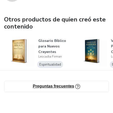
Otros productos de quien creó este
contenido
Glosario Bíblico
V
para Nuevos
P
Creyentes
C
Leocadia Firman
L
V
Espiritualidad
Preguntas frecuentes