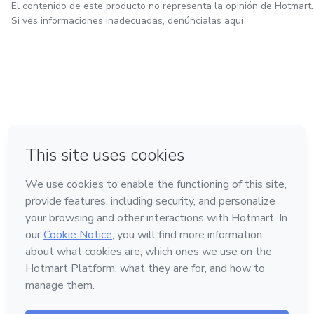
El contenido de este producto no representa la opinión de Hotmart.
Si ves informaciones inadecuadas,
denúncialas aquí
en Ciudad de México
en Bogotá
en Amsterdam
en Madrid
en Belo Horizonte
Hecho con
❤
Conoce Hotmart
Idioma
Español