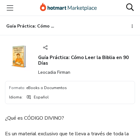
Ir
Ir
Ir
al
a
al
contenido
la
pie
principal
página
de
Guía Práctica: Cómo Leer la Biblia en 90 Días
de
página
pago
Guía Práctica: Cómo Leer la Biblia en 90
Días
Leocadia Firman
Formato
:
eBooks o Documentos
Idioma
:
Español
¿Qué es CÓDIGO DIVINO?
Es un material exclusivo que te lleva a través de toda la