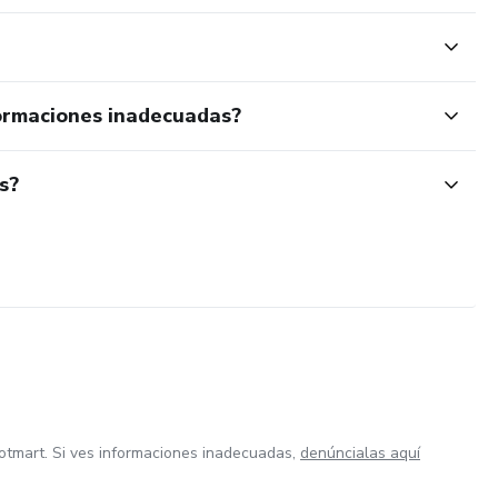
ormaciones inadecuadas?
s?
otmart. Si ves informaciones inadecuadas,
denúncialas aquí