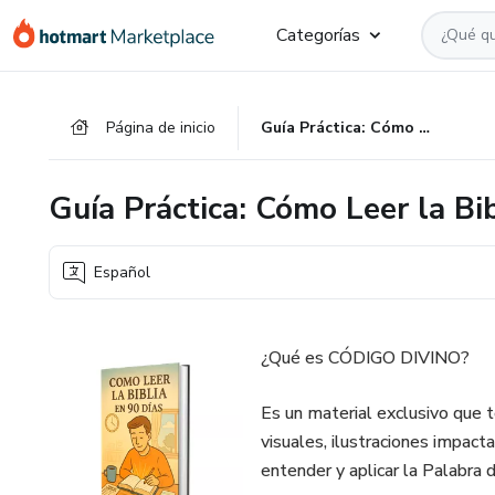
Ir
Ir
Ir
Categorías
al
a
al
contenido
la
pie
principal
página
de
Página de inicio
Guía Práctica: Cómo Leer la Biblia en 90 Días
de
página
pago
Guía Práctica: Cómo Leer la Bi
Español
¿Qué es CÓDIGO DIVINO?
Es un material exclusivo que t
visuales, ilustraciones impact
entender y aplicar la Palabra