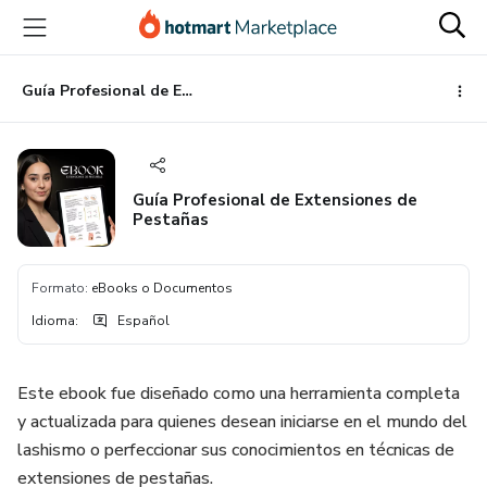
Ir
Ir
Ir
al
a
al
contenido
la
pie
principal
página
de
Guía Profesional de Extensiones de Pestañas
de
página
pago
Guía Profesional de Extensiones de
Pestañas
Formato
:
eBooks o Documentos
Idioma
:
Español
Este ebook fue diseñado como una herramienta completa
y actualizada para quienes desean iniciarse en el mundo del
lashismo o perfeccionar sus conocimientos en técnicas de
extensiones de pestañas.