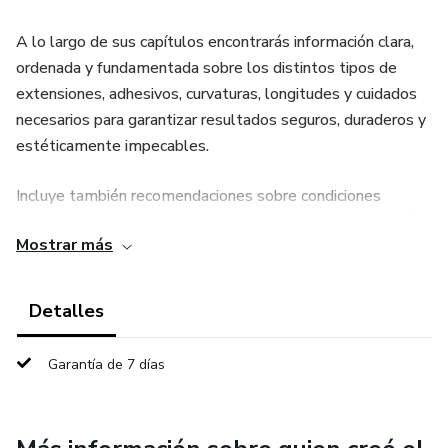
A lo largo de sus capítulos encontrarás información clara,
ordenada y fundamentada sobre los distintos tipos de
extensiones, adhesivos, curvaturas, longitudes y cuidados
necesarios para garantizar resultados seguros, duraderos y
estéticamente impecables.
Incluye también recomendaciones sobre condiciones
ambientales ideales, protocolos de higiene y esterilización,
Mostrar más
manipulación correcta de herramientas, y las fases de
polimerización del adhesivo, fundamentales para lograr una
adhesión óptima y preservar la salud de las pestañas
Detalles
naturales.
Garantía de 7 días
Este material está orientado a brindar una comprensión
sólida de los principios técnicos del trabajo lashista,
fomentando la práctica responsable y profesional de esta