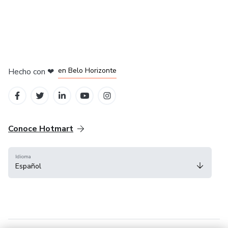
en Ciudad de México
en Bogotá
en Amsterdam
en Madrid
en Belo Horizonte
Hecho con
❤
Conoce Hotmart
Idioma
Español