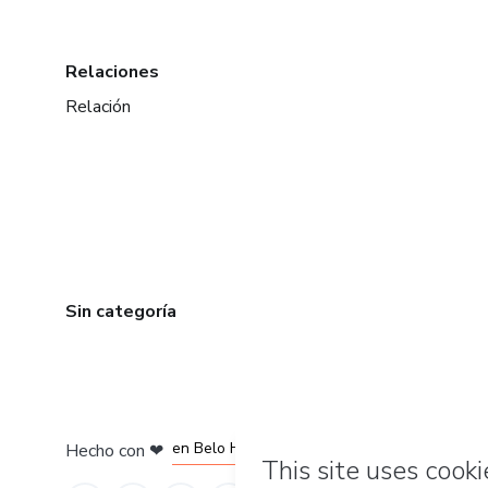
Relaciones
Relación
Sin categoría
en Ciudad de México
en Bogotá
en Amsterdam
en Madrid
en Belo Horizonte
Hecho con
❤