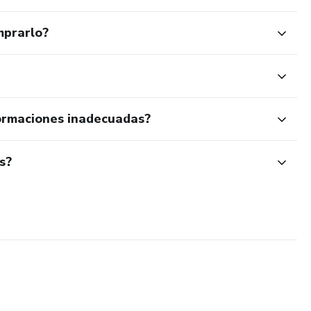
mprarlo?
ormaciones inadecuadas?
s?