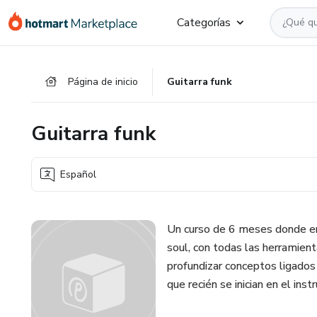
Ir
Ir
Ir
Categorías
al
a
al
contenido
la
pie
principal
página
de
Página de inicio
Guitarra funk
de
página
pago
Guitarra funk
Español
Un curso de 6 meses donde en
soul, con todas las herramient
profundizar conceptos ligados 
que recién se inician en el in