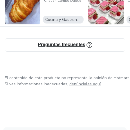
Cristian Camilo Duque
C
Cocina y Gastronomía
Preguntas frecuentes
El contenido de este producto no representa la opinión de Hotmart.
Si ves informaciones inadecuadas,
denúncialas aquí