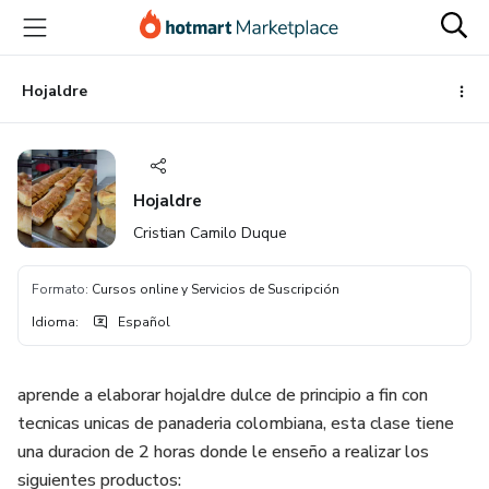
Ir
Ir
Ir
al
a
al
contenido
la
pie
principal
página
de
Hojaldre
de
página
pago
Hojaldre
Cristian Camilo Duque
Formato
:
Cursos online y Servicios de Suscripción
Idioma
:
Español
aprende a elaborar hojaldre dulce de principio a fin con
tecnicas unicas de panaderia colombiana, esta clase tiene
una duracion de 2 horas donde le enseño a realizar los
siguientes productos: