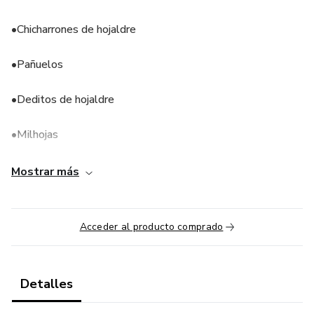
•Chicharrones de hojaldre
•Pañuelos
•Deditos de hojaldre
•Milhojas
•Pastel gloria
Mostrar más
•Corazones
Acceder al producto comprado
Detalles