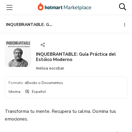
Ir
Ir
Ir
al
a
al
contenido
la
pie
principal
página
de
INQUEBRANTABLE: Guía Práctica del Estóico Moderno
de
página
pago
INQUEBRANTABLE: Guía Práctica del
Estóico Moderno
melisa escobar
Formato
:
eBooks o Documentos
Idioma
:
Español
Transforma tu mente. Recupera tu calma. Domina tus
emociones.