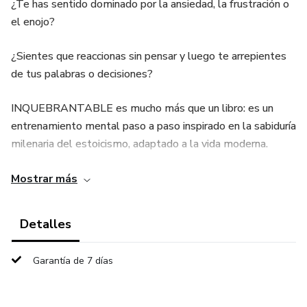
¿Te has sentido dominado por la ansiedad, la frustración o
el enojo?
¿Sientes que reaccionas sin pensar y luego te arrepientes
de tus palabras o decisiones?
INQUEBRANTABLE es mucho más que un libro: es un
entrenamiento mental paso a paso inspirado en la sabiduría
milenaria del estoicismo, adaptado a la vida moderna.
A través de ejercicios prácticos, tests, reflexiones y retos
Mostrar más
semanales, aprenderás a mantener la calma incluso cuando
todo a tu alrededor parece desmoronarse.
Detalles
📘 Dentro de esta guía aprenderás a:
Garantía de 7 días
Identificar y dominar tus reacciones emocionales.