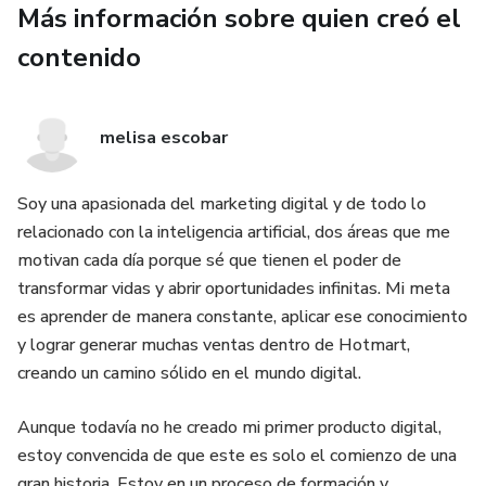
Más información sobre quien creó el
Diferenciar lo que puedes controlar de lo que no, y liberar
tu mente de la preocupación constante.
contenido
Fortalecer tu disciplina, tu enfoque y tu claridad mental.
melisa escobar
Enfrentar la adversidad con serenidad, sin perder tu centro.
Soy una apasionada del marketing digital y de todo lo
Construir una mentalidad firme, paciente y consciente.
relacionado con la inteligencia artificial, dos áreas que me
Este workbook interactivo no solo te enseña a pensar
motivan cada día porque sé que tienen el poder de
como un estoico…
transformar vidas y abrir oportunidades infinitas. Mi meta
es aprender de manera constante, aplicar ese conocimiento
👉 te entrena para vivir como uno.
y lograr generar muchas ventas dentro de Hotmart,
creando un camino sólido en el mundo digital.
Incluye ejercicios diarios, frases estoicas explicadas, un
diario matutino y nocturno, un test de autoconocimiento y
Aunque todavía no he creado mi primer producto digital,
un plan de 21 días para convertirte en una mente
estoy convencida de que este es solo el comienzo de una
inquebrantable.
gran historia. Estoy en un proceso de formación y