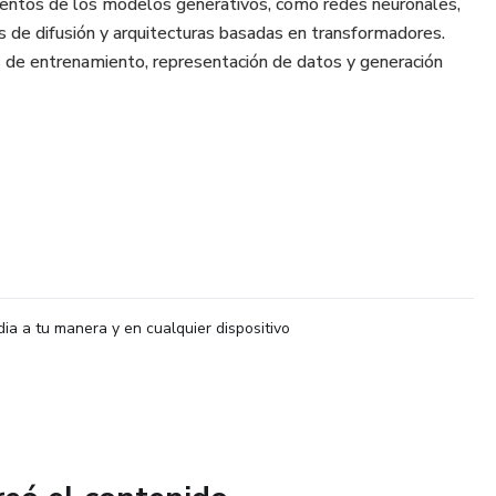
ntos de los modelos generativos, como redes neuronales,
de difusión y arquitecturas basadas en transformadores.
s de entrenamiento, representación de datos y generación
rán sus aplicaciones prácticas, su impacto en distintas
icos y éticos asociados a la creación automatizada de
dia a tu manera y en cualquier dispositivo