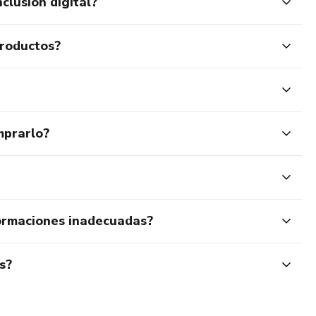
clusión digital?
productos?
mprarlo?
ormaciones inadecuadas?
s?