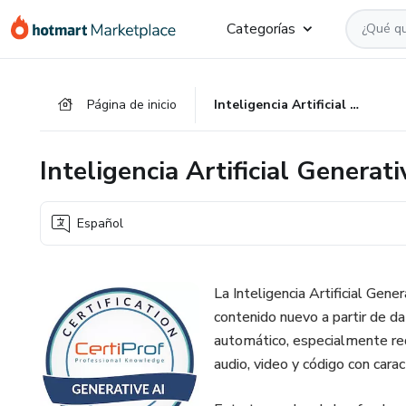
Ir
Ir
Ir
Categorías
al
a
al
contenido
la
pie
principal
página
de
Página de inicio
Inteligencia Artificial Generativa
de
página
pago
Inteligencia Artificial Generati
Español
La Inteligencia Artificial Gener
contenido nuevo a partir de d
automático, especialmente re
audio, video y código con carac