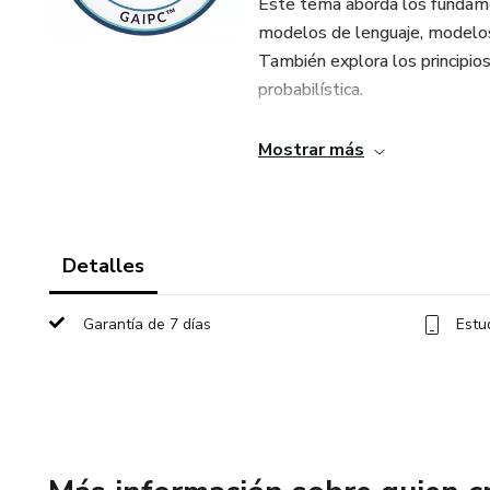
Este tema aborda los fundame
modelos de lenguaje, modelos 
También explora los principio
probabilística.
A lo largo del curso se analiza
Mostrar más
industrias y los desafíos técn
contenido.
Detalles
Garantía de 7 días
Estu