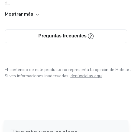
d...
Mostrar más
Preguntas frecuentes
El contenido de este producto no representa la opinión de Hotmart.
Si ves informaciones inadecuadas,
denúncialas aquí
en Bogotá
en Amsterdam
en Madrid
en Ciudad de México
Hecho con
❤