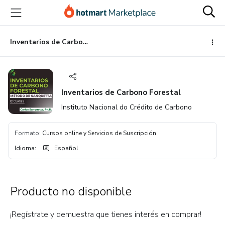
Ir
Ir
Ir
al
a
al
contenido
la
pie
principal
página
de
Inventarios de Carbono Forestal
de
página
pago
Inventarios de Carbono Forestal
Instituto Nacional do Crédito de Carbono
Formato
:
Cursos online y Servicios de Suscripción
Idioma
:
Español
Producto no disponible
¡Regístrate y demuestra que tienes interés en comprar!