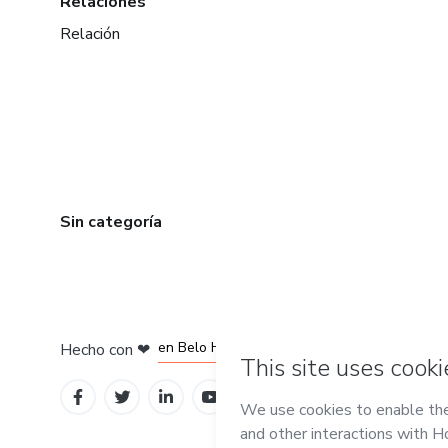
Relaciones
Relación
Sin categoría
en Ciudad de México
en Bogotá
en Amsterdam
en Madrid
en Belo Horizonte
Hecho con
❤
Conoce Hotmart