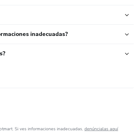
ormaciones inadecuadas?
s?
otmart. Si ves informaciones inadecuadas,
denúncialas aquí