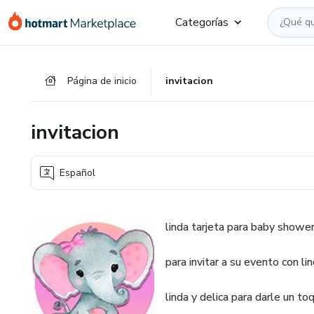
Ir
Ir
Ir
Categorías
al
a
al
contenido
la
pie
principal
página
de
Página de inicio
invitacion
de
página
pago
invitacion
Español
linda tarjeta para baby shower
para invitar a su evento con li
linda y delica para darle un t